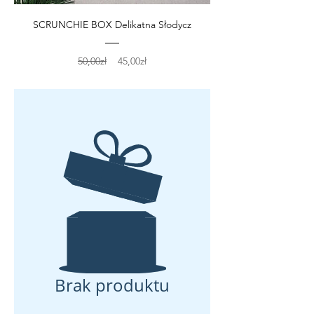
SCRUNCHIE BOX Delikatna Słodycz
Regularna
Cena
50,00zł
45,00zł
cena
rabatowa
Brak produktu