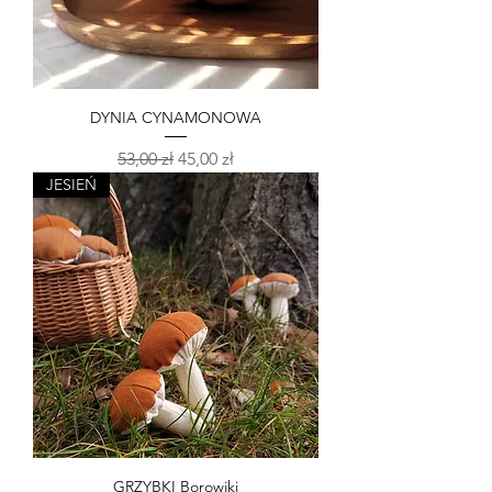
DYNIA CYNAMONOWA
Regularna cena
Cena rabatowa
53,00 zł
45,00 zł
JESIEŃ
GRZYBKI Borowiki