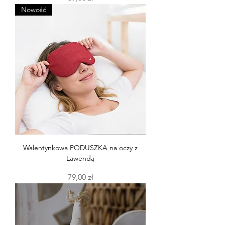
Nowość
Walentynkowa PODUSZKA na oczy z
Lawendą
Cena
79,00 zł