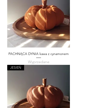
PACHNĄCA DYNIA kawa z cynamonem
Wyprzedane
JESIEŃ