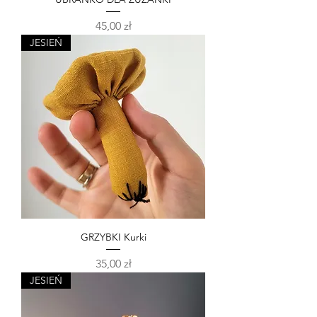
Cena
45,00 zł
JESIEŃ
GRZYBKI Kurki
Cena
35,00 zł
JESIEŃ