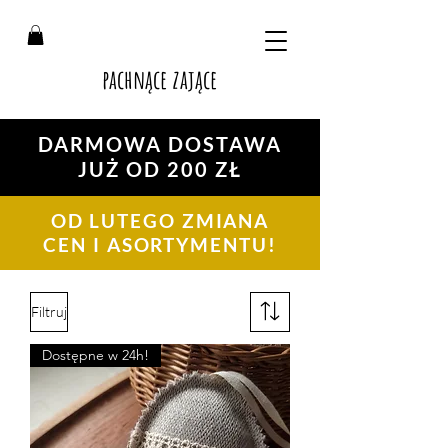
pachnące zające
DARMOWA DOSTAWA
JUŻ OD 200 ZŁ
OD LUTEGO ZMIANA
CEN I ASORTYMENTU!
Filtruj
Dostępne w 24h!