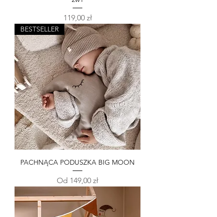
Cena
119,00 zł
BESTSELLER
PACHNĄCA PODUSZKA BIG MOON
Cena rabatowa
Od
149,00 zł