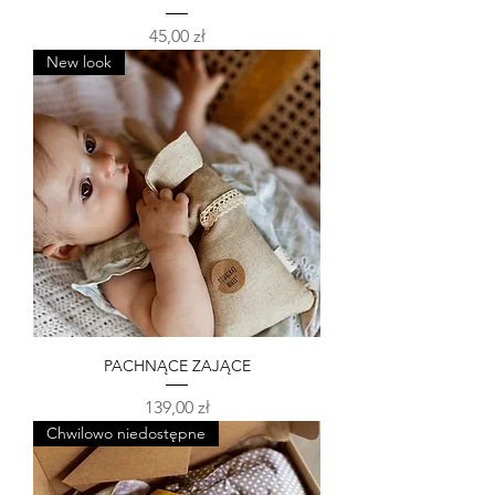
Cena
45,00 zł
New look
PACHNĄCE ZAJĄCE
Cena
139,00 zł
Chwilowo niedostępne