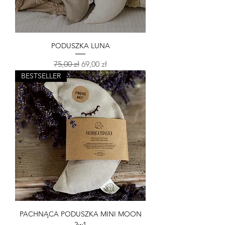
PODUSZKA LUNA
Regularna cena
Cena rabatowa
75,00 zł
69,00 zł
BESTSELLER
PACHNĄCA PODUSZKA MINI MOON
2w1