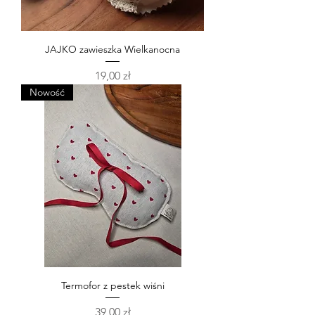
JAJKO zawieszka Wielkanocna
Cena
19,00 zł
Nowość
Termofor z pestek wiśni
Cena
39,00 zł